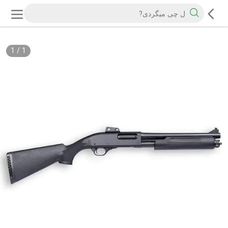
1
/
1