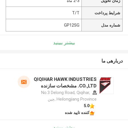
زمان تحویل
2-3 ماه
شرایط پرداخت
T/T
شماره مدل
GP12SG
بیشتر ببینید
دربارهی ما
QIQIHAR HAWK INDUSTRIES
CO.,LTD. مشخصات سازنده
No.3 Delong Road, Qiqihar,
Heilongjiang Province ,چین
5.0
کننده تایید شده
بیشتر ببینید